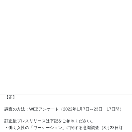
平素は格別のご高配を賜り厚く御礼申し上げます。
2022年3月16日発表のプレスリリースに一部誤りがございました
ので以下のとおり訂正させて頂きます。
皆様には大変ご迷惑をおかけしましたこと、深くお詫び申し上げ
ます。
【対象プレスリリースタイトル】
働く女性の「ワーケーション」に関する意識調査
【訂正箇所】
１ページ目 調査概要
【誤】
調査の方法：WEBアンケート（2021年1月7日～23日 17日間）
【正】
調査の方法：WEBアンケート（2022年1月7日～23日 17日間）
訂正後プレスリリースは下記をご参照ください。
・働く女性の「ワーケーション」に関する意識調査（3月23日訂