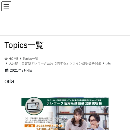
コ
ナ
ン
ビ
テ
ゲ
ン
ー
ツ
シ
へ
ョ
ス
ン
Topics一覧
キ
に
ッ
移
プ
動
HOME
Topics一覧
大分県・自営型テレワーク活用に関するオンライン説明会を開催
oita
2021年8月4日
oita