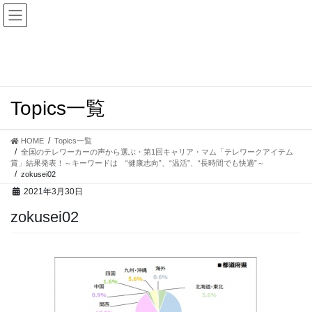
コ
ナ
ン
ビ
テ
ゲ
ン
ー
ツ
シ
へ
ョ
ス
ン
Topics一覧
キ
に
ッ
移
プ
動
HOME
Topics一覧
全国のテレワーカーの声から選ぶ・第1回キャリア・マム「テレワークアイテム
賞」結果発表！～キーワードは “健康志向”、“温活”、“長時間でも快適”～
zokusei02
2021年3月30日
zokusei02