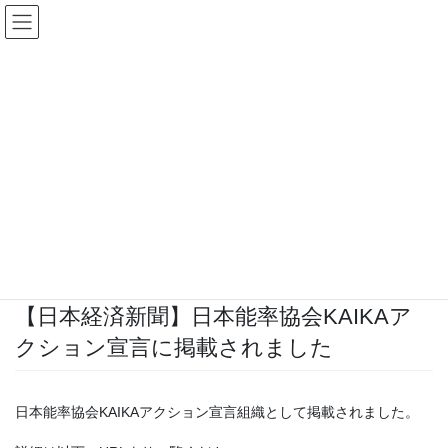
コ
ナ
ン
ビ
テ
ゲ
ン
ー
ツ
シ
へ
ョ
ス
ン
Topics一覧
キ
に
ッ
移
プ
動
HOME
Topics一覧
News
【日本経済新聞】日本能率協会KAIKAアクション宣言に掲載されました
2020年7月22日
News
【日本経済新聞】日本能率協会KAIKAア
クション宣言に掲載されました
日本能率協会KAIKAアクション宣言組織として掲載されました。