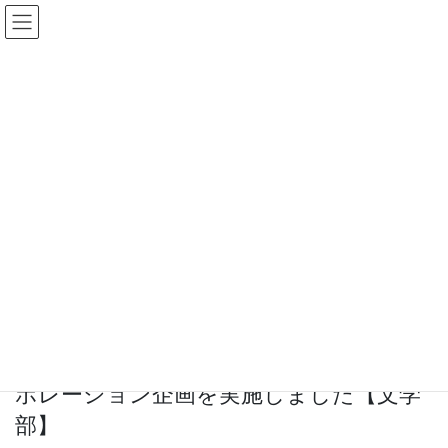
コ
ナ
ン
ビ
テ
ゲ
ン
ー
ツ
シ
へ
ョ
ス
ン
Topics一覧
キ
に
ッ
移
プ
動
HOME
Topics一覧
News
【帝京大学・八王子キャンパスニュースに掲載】ソーシャルビジネス実習でコラ
ボレーション企画を実施しました【文学部】
2020年1月20日
News
【帝京大学・八王子キャンパスニュース
に掲載】ソーシャルビジネス実習でコラ
ボレーション企画を実施しました【文学
部】