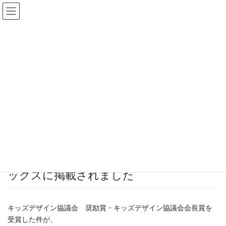
コ
ナ
ン
ビ
テ
ゲ
ン
ー
ツ
シ
へ
ョ
ス
ン
Topics一覧
キ
に
ッ
移
プ
動
HOME
Topics一覧
News
【多摩市役所ホームページ】事業所トピックスに掲載されました
2019年11月12日
News
【多摩市役所ホームページ】事業所トピ
ックスに掲載されました
キッズデザイン協議会 奨励賞・キッズデザイン協議会会長賞を
受賞した件が、