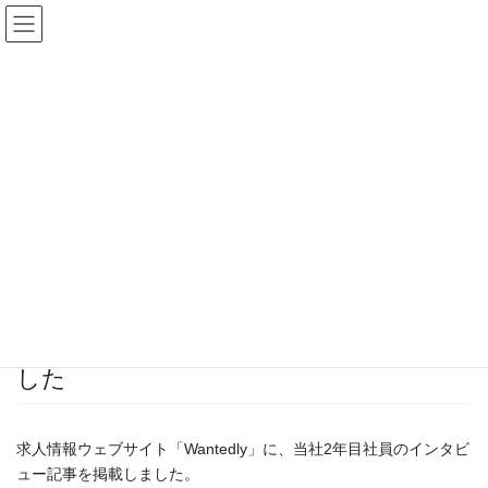
コ
ナ
ン
ビ
テ
ゲ
ン
ー
ツ
シ
へ
ョ
ス
ン
Topics一覧
キ
に
ッ
移
プ
動
HOME
Topics一覧
メディア掲載
Wantedlyに社員インタビューを掲載しました
2025年6月10日
メディア掲載
Wantedlyに社員インタビューを掲載しま
した
求人情報ウェブサイト「Wantedly」に、当社2年目社員のインタビ
ュー記事を掲載しました。