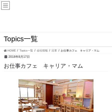
コ
ナ
ン
ビ
テ
ゲ
ン
ー
ツ
シ
へ
ョ
ス
ン
Topics一覧
キ
に
ッ
移
プ
動
HOME
Topics一覧
会社情報
沿革
お仕事カフェ キャリア・マム
2018年8月17日
お仕事カフェ キャリア・マム