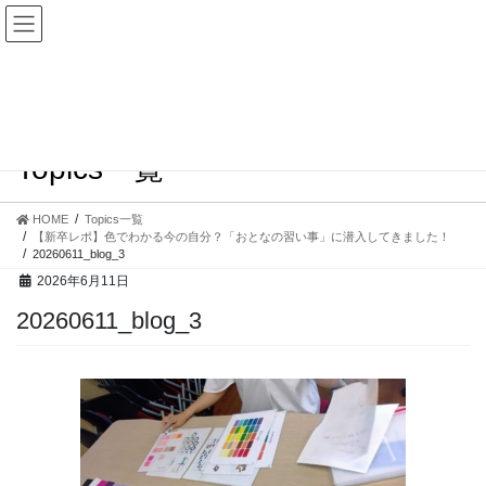
コ
ナ
ン
ビ
テ
ゲ
ン
ー
ツ
シ
へ
ョ
ス
ン
Topics一覧
キ
に
ッ
移
プ
動
HOME
Topics一覧
【新卒レポ】色でわかる今の自分？「おとなの習い事」に潜入してきました！
20260611_blog_3
2026年6月11日
20260611_blog_3