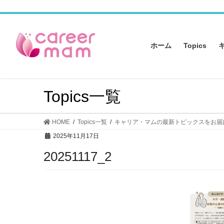
コ
ナ
ン
ビ
テ
ゲ
ン
ー
ホーム
Topics
ツ
シ
へ
ョ
ス
ン
キ
に
Topics一覧
ッ
移
プ
動
HOME
Topics一覧
キャリア・マムの最新トピックスをお届
2025年11月17日
20251117_2