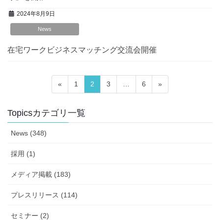
2024年8月9日
News
在宅ワークビジネスマッチング交流会開催
投
固
固
固
固
«
1
2
3
…
6
»
稿
定
定
定
定
ペ
ペ
ペ
ペ
ナ
Topicsカテゴリ一覧
ー
ー
ー
ー
ビ
ジ
ジ
ジ
ジ
News (348)
ゲ
ー
採用 (1)
シ
メディア掲載 (183)
ョ
ン
プレスリリース (114)
セミナー (2)