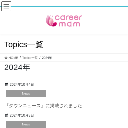
コ
ナ
ン
ビ
テ
ゲ
ン
ー
ツ
シ
へ
ョ
ス
ン
Topics一覧
キ
に
ッ
移
プ
動
HOME
Topics一覧
2024年
2024年
2024年10月4日
News
『タウンニュース』に掲載されました
2024年10月3日
News