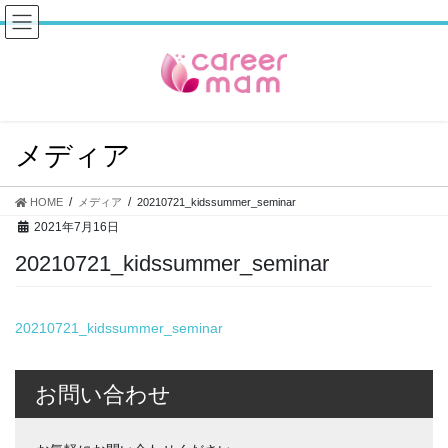
コ
ナ
ン
ビ
テ
ゲ
ン
ー
ツ
シ
へ
ョ
ス
ン
メディア
キ
に
ッ
移
プ
動
HOME
メディア
20210721_kidssummer_seminar
2021年7月16日
20210721_kidssummer_seminar
20210721_kidssummer_seminar
お問い合わせ