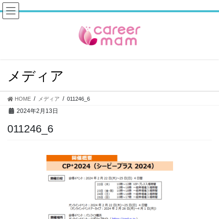
コ
ナ
ン
ビ
テ
ゲ
ン
ー
ツ
シ
へ
ョ
ス
ン
メディア
キ
に
ッ
移
プ
動
HOME
メディア
011246_6
2024年2月13日
011246_6