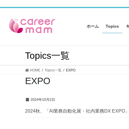
コ
ナ
ン
ビ
テ
ゲ
ン
ー
ホーム
Topics
ツ
シ
へ
ョ
ス
ン
キ
に
Topics一覧
ッ
移
プ
動
HOME
Topics一覧
EXPO
EXPO
2024年10月2日
2024秋、「AI業務自動化展・社内業務DX EXP