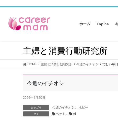
コ
ナ
ン
ビ
テ
ゲ
ン
ー
ホーム
Topics
ツ
シ
へ
ョ
ス
ン
キ
に
主婦と消費行動研究所
ッ
移
プ
動
HOME
主婦と消費行動研究所
今週のイチオシ
忙しい毎日
今週のイチオシ
2026年4月20日
今週のイチオシ
、
ホビー
カテゴリ
ペット
、
AI
タグ