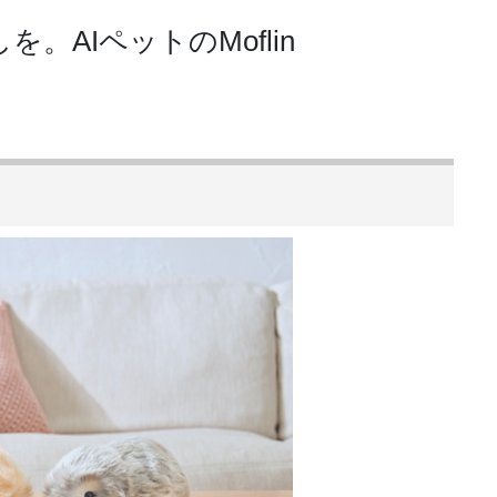
。AIペットのMoflin