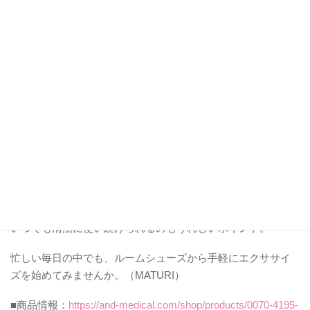
そんな方に、ぜひ試してほしいのがフィットネスルームシュ
ーズ「KAMOLEG 2.0」です。
ジムに通ってもなかなか続かなかった私ですが、これならお
家で履くだけ。
掃除機をかけるときや家事の合間など、ただ履いているだけ
で体幹を鍛えられ、
手軽にエクササイズできるところがとても気に入っています
正しい歩き方をサポートしてくれるので、美姿勢を目指した
い方や、
健康的な脚づくりを意識したい方にもおすすめです。
さらに、インソールは取り外して手洗い洗濯できるため、
いつでも清潔に使い続けられるのもうれしいポイント。
忙しい毎日の中でも、ルームシューズから手軽にエクササイ
ズを始めてみませんか。（MATURI）
■商品情報：
https://and-medical.com/shop/products/0070-4195-