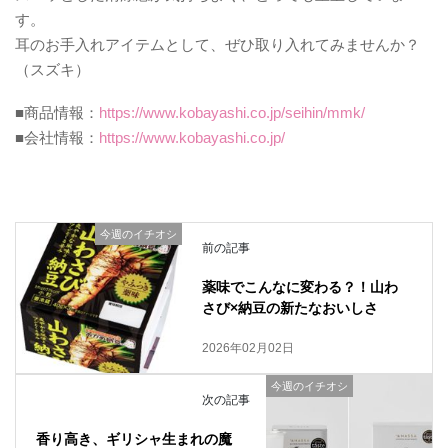
す。
耳のお手入れアイテムとして、ぜひ取り入れてみませんか？
（スズキ）
■商品情報：
https://www.kobayashi.co.jp/seihin/mmk/
■会社情報：
https://www.kobayashi.co.jp/
今週のイチオシ
前の記事
薬味でこんなに変わる？！山わ
さび×納豆の新たなおいしさ
2026年02月02日
今週のイチオシ
次の記事
香り高き、ギリシャ生まれの魔