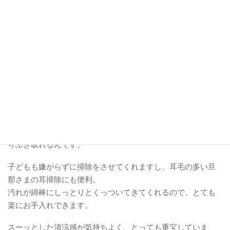
手や足のお手入れにローションやクリームを使うのは定番で
すが、「耳」のことはつい忘れがちになりませんか。
そんな耳のお手入れに、子どもにも大人にも大活躍してくれ
るのが、耳まわりのお掃除用ローション「天使のミミクリ
ン」です。
使い方は、ローションを含ませた綿棒で、耳まわりや耳の穴
の入り口付近をやさしくふき取るだけ。
粉っぽい耳でもしっとりまとまってお掃除できますし、
ややこびりついてしまっている耳垢も柔らかくなり、すっき
りふき取れるんです。
子どもも嫌がらずに掃除をさせてくれますし、耳毛の多い旦
那さまの耳掃除にも便利。
汚れが綿棒にしっとりとくっついてきてくれるので、とても
楽にお手入れできます。
スーッとした清涼感が気持ちよく、とっても重宝していま