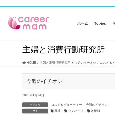
コ
ナ
ン
ビ
テ
ゲ
ン
ー
ホーム
Topics
ツ
シ
へ
ョ
ス
ン
キ
に
主婦と消費行動研究所
ッ
移
プ
動
HOME
主婦と消費行動研究所
今週のイチオシ
コスメ＆
今週のイチオシ
2025年1月24日
コスメ＆ビューティー
、
今週のイチオシ
カテゴリ
馬油
、
ソンバーユ
、
乾燥肌
タグ