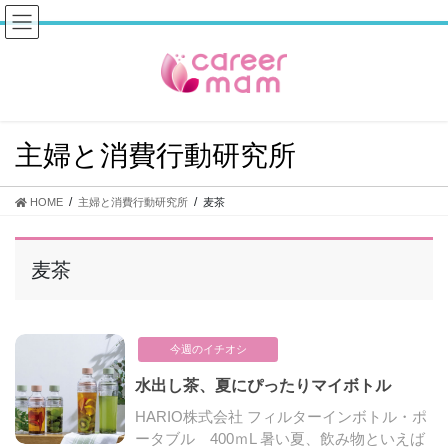
コ
ナ
ン
ビ
テ
ゲ
ン
ー
ツ
シ
へ
ョ
ス
ン
主婦と消費行動研究所
キ
に
ッ
移
プ
動
HOME
主婦と消費行動研究所
麦茶
麦茶
今週のイチオシ
水出し茶、夏にぴったりマイボトル
HARIO株式会社 フィルターインボトル・ポ
ータブル 400ｍL 暑い夏、飲み物といえば