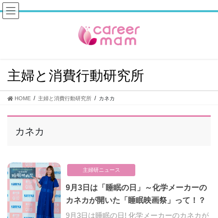
コ
ナ
ン
ビ
テ
ゲ
ン
ー
ツ
シ
へ
ョ
ス
ン
主婦と消費行動研究所
キ
に
ッ
移
プ
動
HOME
主婦と消費行動研究所
カネカ
カネカ
主婦研ニュース
9月3日は「睡眠の日」～化学メーカーの
カネカが開いた「睡眠映画祭」って！？
9月3日は睡眠の日! 化学メーカーのカネカが