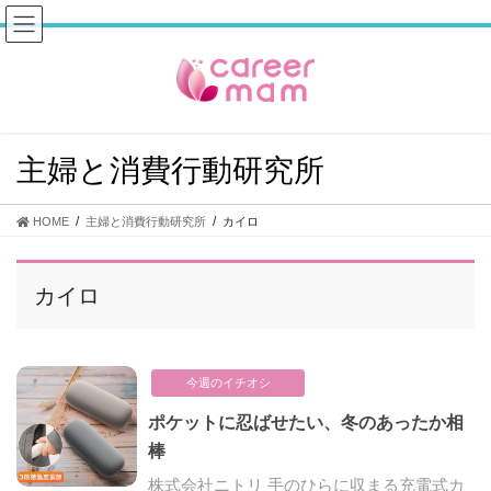
コ
ナ
ン
ビ
テ
ゲ
ン
ー
ツ
シ
へ
ョ
ス
ン
主婦と消費行動研究所
キ
に
ッ
移
プ
動
HOME
主婦と消費行動研究所
カイロ
カイロ
今週のイチオシ
ポケットに忍ばせたい、冬のあったか相
棒
株式会社ニトリ 手のひらに収まる充電式カ