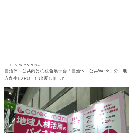
ひとり親
、
創業
【自治体・公共Week出展】「地域人
材活用のパイオニア」としての強み
をお伝えした3日間！
6月26日から28日の3日間、キャリア・マムは、東京ビックサ
イトで開催された
自治体・公共向けの総合展示会「自治体・公共Week」の「地
方創生EXPO」に出展しました。