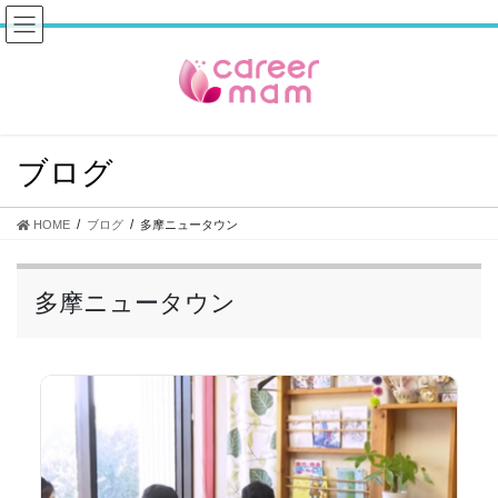
コ
ナ
ン
ビ
テ
ゲ
ン
ー
ツ
シ
へ
ョ
ス
ン
ブログ
キ
に
ッ
移
プ
動
HOME
ブログ
多摩ニュータウン
多摩ニュータウン