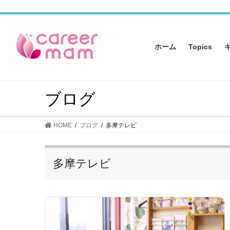
コ
ナ
ン
ビ
テ
ゲ
ン
ー
ホーム
Topics
ツ
シ
へ
ョ
ス
ン
キ
に
ブログ
ッ
移
プ
動
HOME
ブログ
多摩テレビ
多摩テレビ