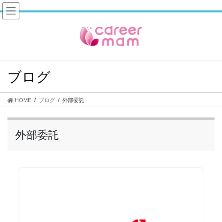
コ
ナ
ン
ビ
テ
ゲ
ン
ー
ツ
シ
へ
ョ
ス
ン
ブログ
キ
に
ッ
移
プ
動
HOME
ブログ
外部委託
外部委託