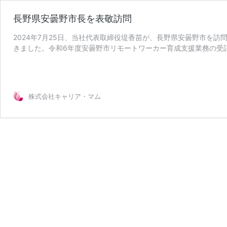
長野県安曇野市長を表敬訪問
2024年7月25日、当社代表取締役堤香苗が、長野県安曇野市を
きました。令和6年度安曇野市リモートワーカー育成支援業務の受
長
株式会社キャリア・マ …
続きを読む
野
県
安
株式会社キャリア・マム
曇
野
市
長
を
表
敬
訪
問